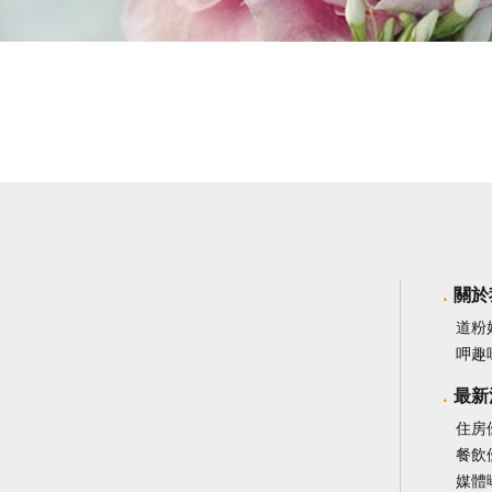
關於
道粉
呷趣
最新
住房
餐飲
媒體