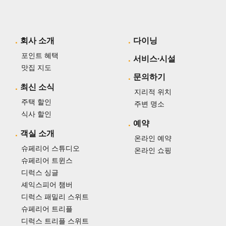
회사 소개
다이닝
포인트 혜택
서비스·시설
맛집 지도
문의하기
최신 소식
지리적 위치
주택 할인
주변 명소
식사 할인
예약
객실 소개
온라인 예약
슈페리어 스튜디오
온라인 쇼핑
슈페리어 트윈스
디럭스 싱글
셰익스피어 챔버
디럭스 패밀리 스위트
슈페리어 트리플
디럭스 트리플 스위트