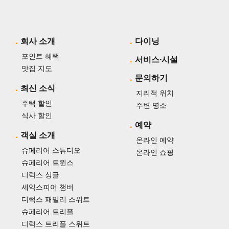
회사 소개
다이닝
포인트 혜택
서비스·시설
맛집 지도
문의하기
최신 소식
지리적 위치
주택 할인
주변 명소
식사 할인
예약
객실 소개
온라인 예약
슈페리어 스튜디오
온라인 쇼핑
슈페리어 트윈스
디럭스 싱글
셰익스피어 챔버
디럭스 패밀리 스위트
슈페리어 트리플
디럭스 트리플 스위트