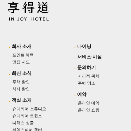
회사 소개
다이닝
포인트 혜택
서비스·시설
맛집 지도
문의하기
최신 소식
지리적 위치
주택 할인
주변 명소
식사 할인
예약
객실 소개
온라인 예약
슈페리어 스튜디오
온라인 쇼핑
슈페리어 트윈스
디럭스 싱글
셰익스피어 챔버