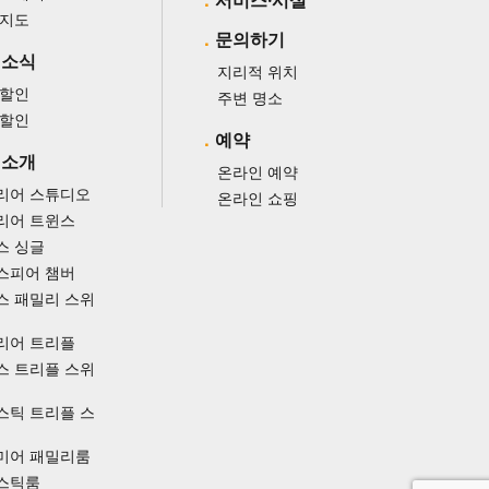
서비스·시설
 지도
문의하기
 소식
지리적 위치
 할인
주변 명소
 할인
예약
 소개
온라인 예약
리어 스튜디오
온라인 쇼핑
리어 트윈스
스 싱글
스피어 챔버
스 패밀리 스위
리어 트리플
스 트리플 스위
스틱 트리플 스
미어 패밀리룸
스틱룸