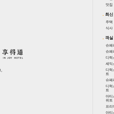
맛집
최신
주택
식사
객실
슈페
슈페
디럭
셰익
디럭
,
트
슈페
디럭
트
아티
위트
프리
아티