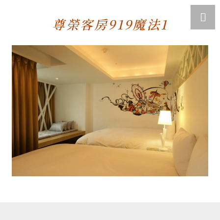
尊榮客房919魔法1