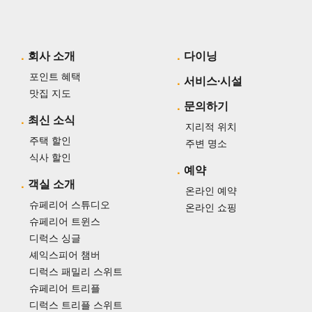
회사 소개
다이닝
포인트 혜택
서비스·시설
맛집 지도
문의하기
최신 소식
지리적 위치
주택 할인
주변 명소
식사 할인
예약
객실 소개
온라인 예약
슈페리어 스튜디오
온라인 쇼핑
슈페리어 트윈스
디럭스 싱글
셰익스피어 챔버
디럭스 패밀리 스위트
슈페리어 트리플
디럭스 트리플 스위트