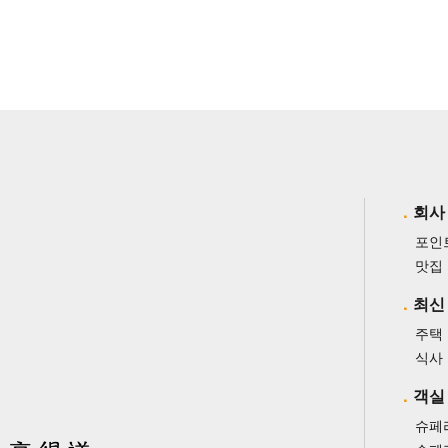
회사
포인
맛집
최신
주택
식사
객실
슈페