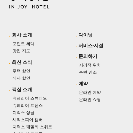
회사 소개
다이닝
포인트 혜택
서비스·시설
맛집 지도
문의하기
최신 소식
지리적 위치
주택 할인
주변 명소
식사 할인
예약
객실 소개
온라인 예약
슈페리어 스튜디오
온라인 쇼핑
슈페리어 트윈스
디럭스 싱글
셰익스피어 챔버
디럭스 패밀리 스위트