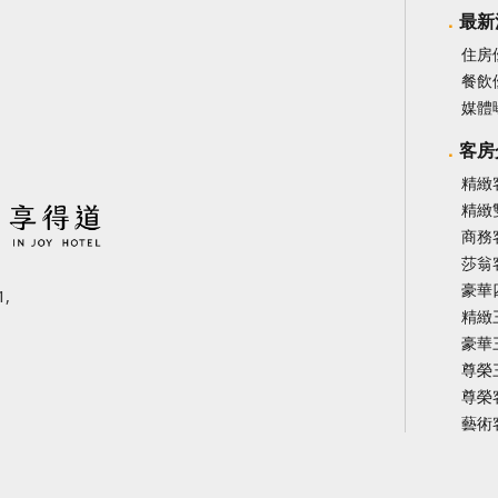
最新
住房
餐飲
媒體
客房
精緻
精緻
商務
莎翁
豪華
,
精緻
豪華
尊榮
尊榮
藝術