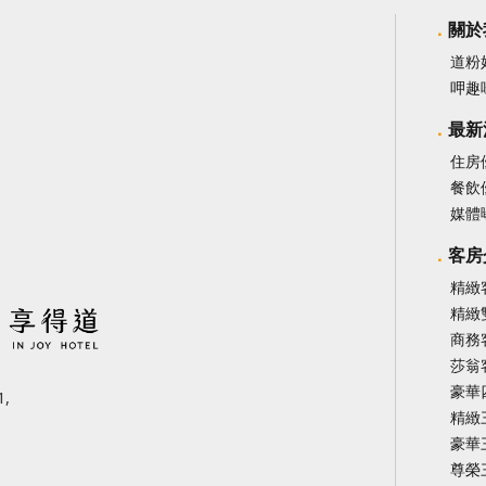
關於
道粉
呷趣
最新
住房
餐飲
媒體
客房
精緻
精緻
商務
莎翁
豪華
,
精緻
豪華
尊榮