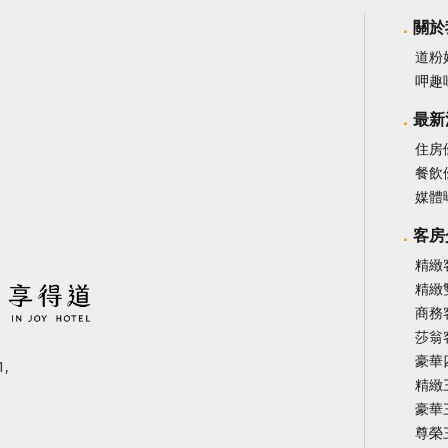
關於
道粉
呷趣
最新
住房
餐飲
媒體
客房
精緻
精緻
商務
莎翁
豪華
,
精緻
豪華
尊榮