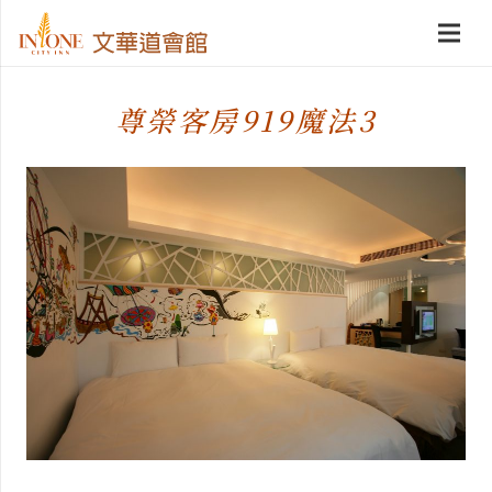
尊榮客房919魔法3