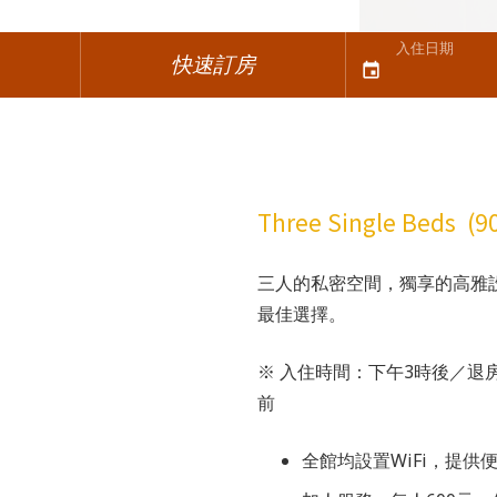
入住日期
快速訂房
event
Three Single Beds (
三人的私密空間，獨享的高雅
最佳選擇。
※ 入住時間：下午3時後／退
前
全館均設置WiFi，提供