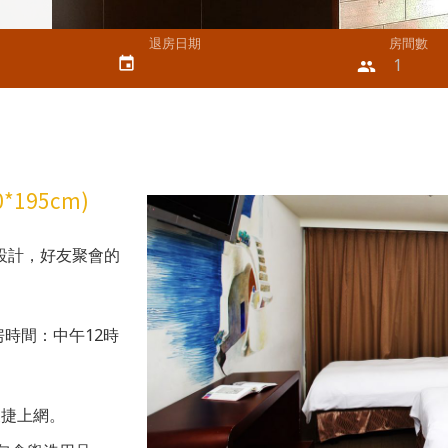
退房日期
房間數
event
people
90*195cm)
設計，好友聚會的
房時間：中午12時
便捷上網。