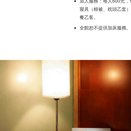
加人服務：每人600元
寢具（棉被、枕頭乙套）
餐乙客。
全館恕不提供加床服務。