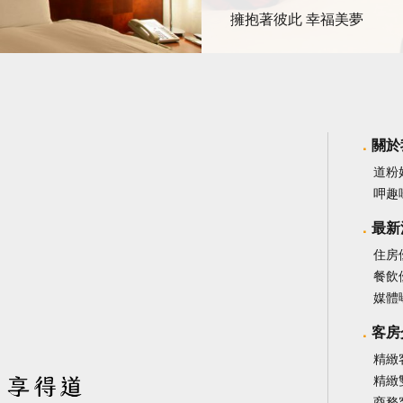
擁抱著彼此 幸福美夢
關於
道粉
呷趣
最新
住房
餐飲
媒體
客房
精緻
精緻
商務