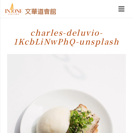
charles-deluvio-
1KcbLiNwPhQ-unsplash