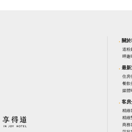
關於
道粉
呷趣
最新
住房
餐飲
媒體
客房
精緻
精緻
商務
莎翁