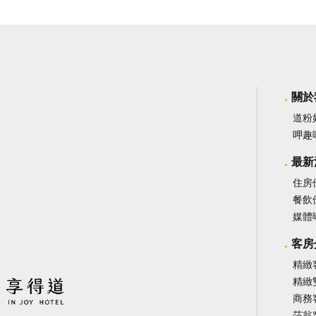
關於
道粉
呷趣
最新
住房
餐飲
媒體
客房
精緻
精緻
商務
莎翁