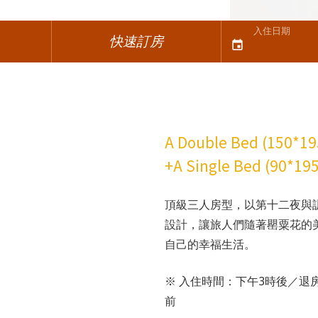
入住日期
快速訂房
event
A Double Bed (150*1
+A Single Bed (90*19
頂級三人房型，以第十二夜與
設計，讓旅人們隨著罌粟花的
自己的幸福生活。
※ 入住時間：下午3時後／退
前