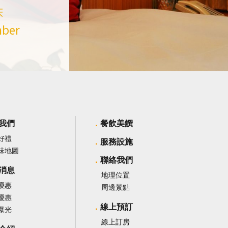
床
mber
我們
餐飲美饌
好禮
服務設施
味地圖
聯絡我們
消息
地理位置
優惠
周邊景點
優惠
線上預訂
曝光
線上訂房