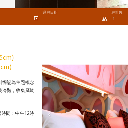
退房日期
房間數
event
people
95cm)
5cm)
訓悍記為主題概念
美冷豔，收集屬於
房時間：中午12時