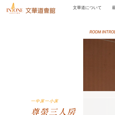
文華道について
ROOM INTRO
一中床一小床
尊榮三人房