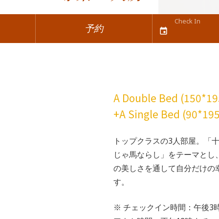
Check In
予約
event
A Double Bed (150*1
+A Single Bed (90*19
トップクラスの3人部屋。「
じゃ馬ならし」をテーマとし
の美しさを通して自分だけの
す。
※ チェックイン時間：午後3