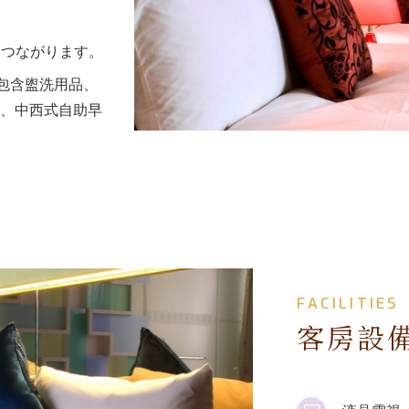
クつながります。
，包含盥洗用品、
、中西式自助早
FACILITIES
客房設