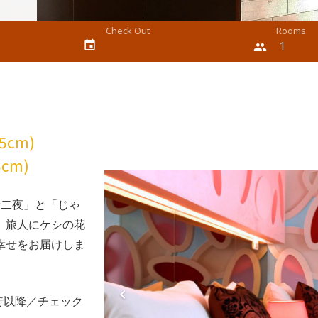
Check Out
Rooms
event
people
95cm)
5cm)
十二夜」と「じゃ
、旅人にケシの花
幸せをお届けしま
時以降／チェック