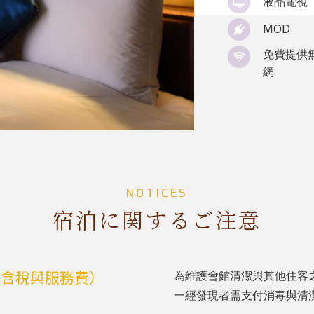
液晶電視
MOD
免費提供
網
NOTICES
宿泊に関するご注意
格含稅與服務費）
為維護會館清潔與其他住客
一經發現者需支付消毒與清