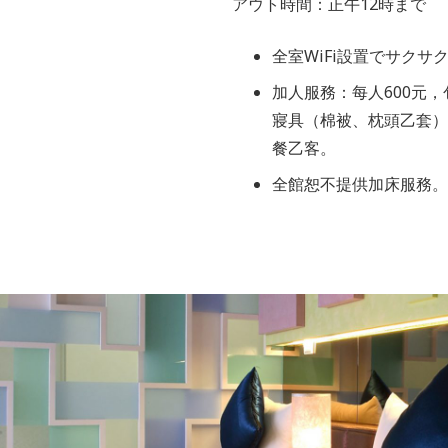
アウト時間：正午12時まで
全室WiFi設置でサクサ
加人服務：每人600元
寢具（棉被、枕頭乙套）
餐乙客。
全館恕不提供加床服務。