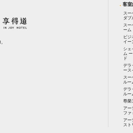
客室
スー
ダブ
スー
ーム
ビジ
イー
,
シェ
ム 
ド
デラ
ース
スー
ルー
デラ
ルー
尊榮
アー
ファ
アー
スト