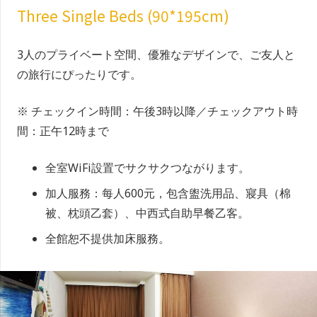
Three Single Beds (90*195cm)
3人のプライベート空間、優雅なデザインで、ご友人と
の旅行にぴったりです。
※ チェックイン時間：午後3時以降／チェックアウト時
間：正午12時まで
全室WiFi設置でサクサクつながります。
加人服務：每人600元，包含盥洗用品、寢具（棉
被、枕頭乙套）、中西式自助早餐乙客。
全館恕不提供加床服務。