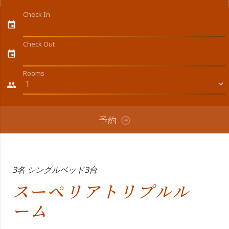
Check In
event
Check Out
event
Rooms
people
予約
3名 シングルベッド3台
スーペリアトリプルル
ーム