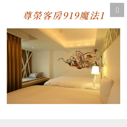
尊榮客房919魔法1