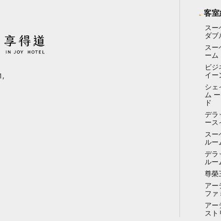
客室
スー
ダブ
スー
ーム
ビジ
イー
,
シェ
ム 
ド
デラ
ース
スー
ルー
デラ
ルー
尊榮
アー
ファ
アー
スト