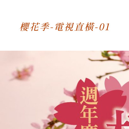
櫻花季-電視直橫-01