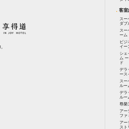
客室
スー
ダブ
スー
ーム
ビジ
イー
,
シェ
ム 
ド
デラ
ース
スー
ルー
デラ
ルー
尊榮
アー
ファ
アー
スト