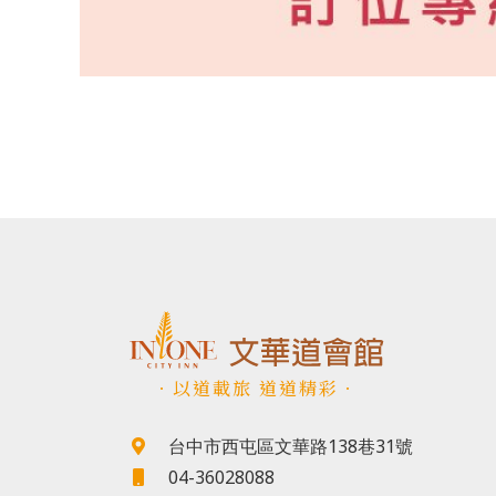
．以道載旅 道道精彩．
台中市西屯區文華路138巷31號
04-36028088