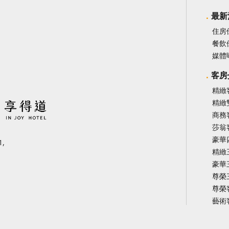
最新
住房
餐飲
媒體
客房
精緻
精緻
商務
莎翁
豪華
,
精緻
豪華
尊榮
尊榮
藝術