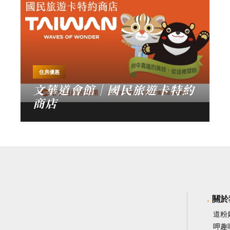
住房優惠
文華道會館｜國民旅遊卡特約
商店
關於
道粉
呷趣