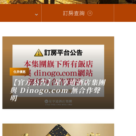
訂房查詢
住房優惠
【官方公告】星享道酒店集團
與 Dinogo.com 無合作聲
明