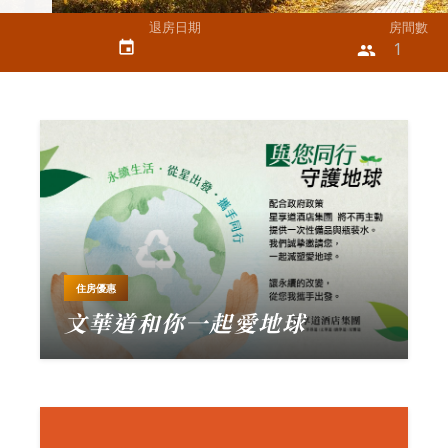
退房日期
房間數
event
people
住房優惠
文華道和你一起愛地球