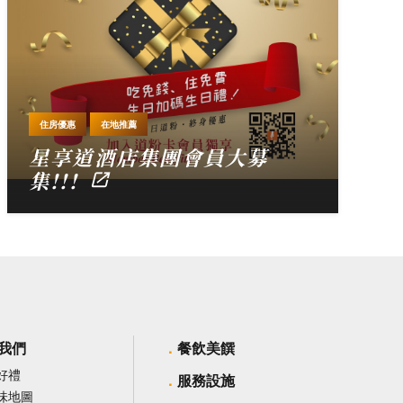
住房優惠
在地推薦
星享道酒店集團會員大募
集!!!
我們
餐飲美饌
好禮
服務設施
味地圖