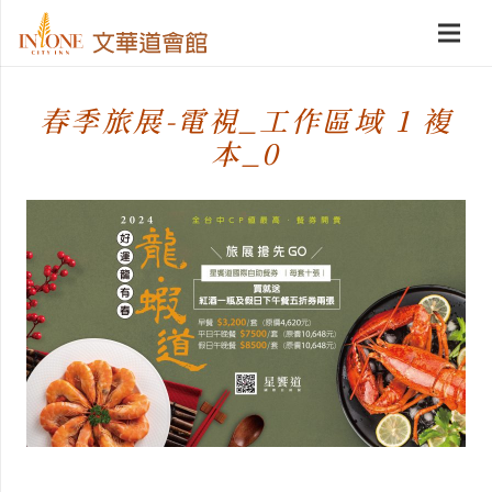
春季旅展-電視_工作區域 1 複
本_0